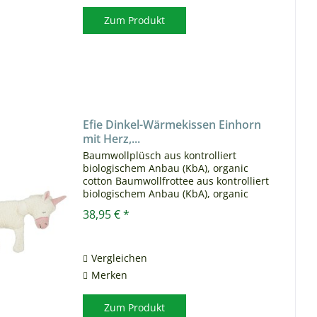
Zum Produkt
Efie Dinkel-Wärmekissen Einhorn
mit Herz,...
Baumwollplüsch aus kontrolliert
biologischem Anbau (KbA), organic
cotton Baumwollfrottee aus kontrolliert
biologischem Anbau (KbA), organic
cotton Baumwollstoff aus kontrolliert
38,95 € *
biologischem Anbau (KbA), organic
cotton Gesticktes Gesicht...
Vergleichen
Merken
Zum Produkt