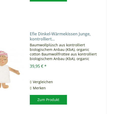
Efie Dinkel-Wärmekissen Junge,
kontrolliert...
Baumwollplüsch aus kontrolliert
biologischem Anbau (KbA), organic
cotton Baumwollfrottee aus kontrolliert
biologischem Anbau (KbA), organic
cotton Baumwollstoff aus kontrolliert
39,95 € *
biologischem Anbau (KbA), organic
cotton Gesticktes Gesicht...
Vergleichen
Merken
Zum Produkt