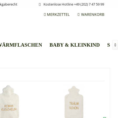
ckgaberecht
Kostenlose Hotline +49 (202) 7 47 59 99
MERKZETTEL
WARENKORB
 WÄRMFLASCHEN
BABY & KLEINKIND
STI
