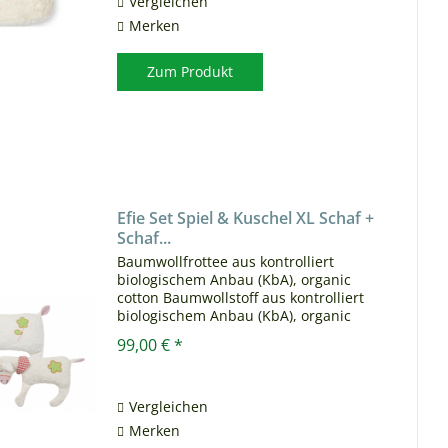
Vergleichen
Merken
Zum Produkt
Efie Set Spiel & Kuschel XL Schaf +
Schaf...
Baumwollfrottee aus kontrolliert
biologischem Anbau (KbA), organic
cotton Baumwollstoff aus kontrolliert
biologischem Anbau (KbA), organic
cotton Baumwollplüsch aus kontrolliert
99,00 € *
biologischem Anbau (KbA), organic
cotton separates Inlett...
Vergleichen
Merken