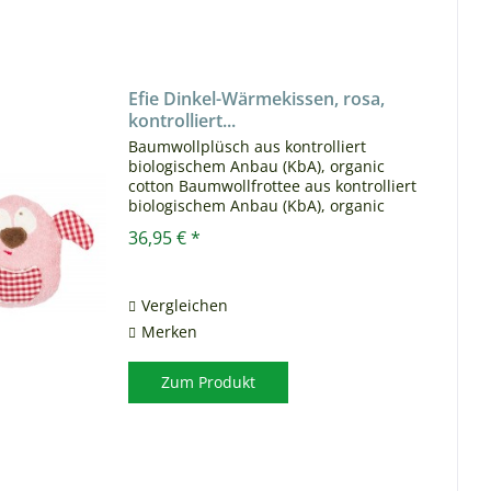
Efie Dinkel-Wärmekissen, rosa,
kontrolliert...
Baumwollplüsch aus kontrolliert
biologischem Anbau (KbA), organic
cotton Baumwollfrottee aus kontrolliert
biologischem Anbau (KbA), organic
cotton Baumwollstoff aus kontrolliert
36,95 € *
biologischem Anbau (KbA), organic
cotton Gesticktes Gesicht...
Vergleichen
Merken
Zum Produkt