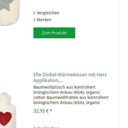
cotton Die EFIE Wärmekissen sind...
Vergleichen
Merken
Zum Produkt
Efie Dinkel-Wärmekissen mit Herz
Applikation,...
Baumwollplüsch aus kontrolliert
biologischem Anbau (KbA), organic
cotton Baumwollfrottee aus kontrolliert
biologischem Anbau (KbA), organic
cotton Hochwertige
32,95 € *
Stickerei/Applikation Inlett aus
Baumwollstoff aus kontrolliert
biologischem...