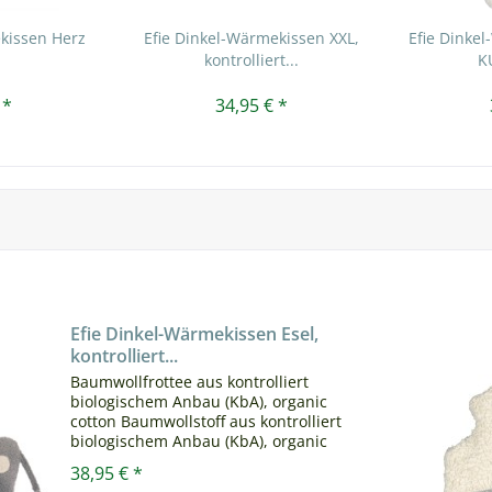
kissen Herz
Efie Dinkel-Wärmekissen XXL,
Efie Dink
kontrolliert...
K
 *
34,95 € *
Efie Dinkel-Wärmekissen Esel,
kontrolliert...
Baumwollfrottee aus kontrolliert
biologischem Anbau (KbA), organic
cotton Baumwollstoff aus kontrolliert
biologischem Anbau (KbA), organic
cotton Baumwollplüsch aus kontrolliert
38,95 € *
biologischem Anbau (KbA), organic