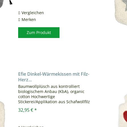
cotton Gesticktes Gesicht...
Vergleichen
Merken
Zum Produkt
Efie Dinkel-Wärmekissen mit Filz-
Herz...
Baumwollplüsch aus kontrolliert
biologischem Anbau (KbA), organic
cotton Hochwertige
Stickerei/Applikation aus Schafwollfilz
Inlett aus Baumwollstoff aus kontrolliert
32,95 € *
biologischem Anbau (KbA), organic
cotton Die EFIE Wärmekissen sind...