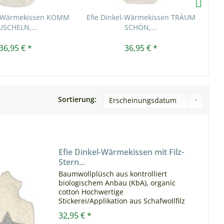
el-Wärmekissen KOMM
Efie Dinkel-Wärmekissen TRÄUM
USCHELN,...
SCHÖN,...
36,95 € *
36,95 € *
Sortierung:
Efie Dinkel-Wärmekissen mit Filz-
Stern...
Baumwollplüsch aus kontrolliert
biologischem Anbau (KbA), organic
cotton Hochwertige
Stickerei/Applikation aus Schafwollfilz
Inlett aus Baumwollstoff aus kontrolliert
32,95 € *
biologischem Anbau (KbA), organic