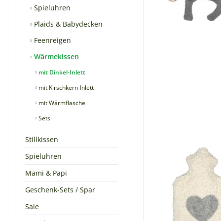
Spieluhren
Plaids & Babydecken
Feenreigen
Wärmekissen
mit Dinkel-Inlett
mit Kirschkern-Inlett
mit Wärmflasche
Sets
Stillkissen
Spieluhren
Mami & Papi
Geschenk-Sets / Spar
Sale