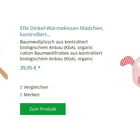
Efie Dinkel-Wärmekissen Mädchen,
kontrolliert...
Baumwollplüsch aus kontrolliert
biologischem Anbau (KbA), organic
cotton Baumwollfrottee aus kontrolliert
biologischem Anbau (KbA), organic
cotton Baumwollstoff aus kontrolliert
39,95 € *
biologischem Anbau (KbA), organic
cotton Gesticktes Gesicht...
Vergleichen
Merken
Zum Produkt