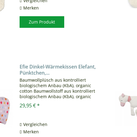
Vergleichen
Merken
Zum Produkt
Efie Dinkel-Wärmekissen Elefant,
Pünktchen,...
Baumwollplüsch aus kontrolliert
biologischem Anbau (KbA), organic
cotton Baumwollstoff aus kontrolliert
biologischem Anbau (KbA), organic
cotton Inlett aus Baumwollstoff aus
29,95 € *
kontrolliert biologischem Anbau (KbA),
organic cotton Die EFIE...
Vergleichen
Merken