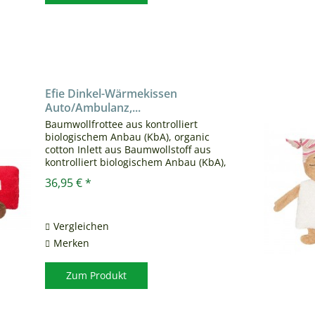
Efie Dinkel-Wärmekissen
Auto/Ambulanz,...
Baumwollfrottee aus kontrolliert
biologischem Anbau (KbA), organic
cotton Inlett aus Baumwollstoff aus
kontrolliert biologischem Anbau (KbA),
organic cotton Die EFIE Wärmekissen
36,95 € *
sind eine Alternative zur
herkömmlichen Gummi Wärmflasche....
Vergleichen
Merken
Zum Produkt