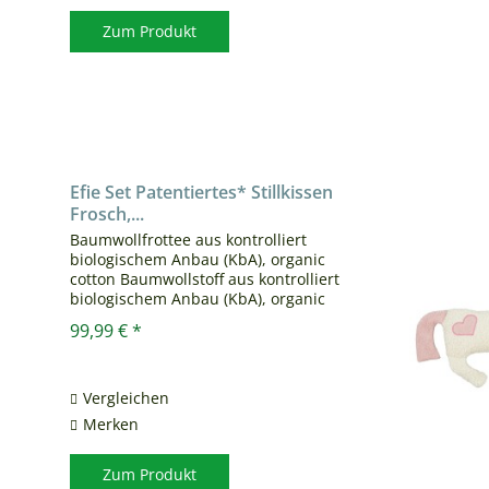
Zum Produkt
Efie Set Patentiertes* Stillkissen
Frosch,...
Baumwollfrottee aus kontrolliert
biologischem Anbau (KbA), organic
cotton Baumwollstoff aus kontrolliert
biologischem Anbau (KbA), organic
cotton Oberseite Frottee, Unterseite
99,99 € *
Stoff Kopf durch kleines Klettband
abnehmbar, gefüllt mit...
Vergleichen
Merken
Zum Produkt