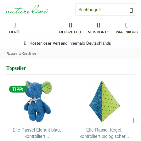
MENÜ
MERKZETTEL
MEIN KONTO
WARENKORB
Kostenloser Versand innerhalb Deutschlands
Rasseln & Greiflinge
Topseller
TIPP!
Efie Rassel Elefant blau,
Efie Rassel Kegel,
kontrolliert...
kontrolliert biologischer...