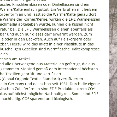
sche. Kirschkernkissen oder Dinkelkissen sind ein
o Wärme/Kälte einfach guttut. Ein Verbrühen mit heißem
örperform an und lässt so die Wärme/Kälte genau dort
ge Wärme der Körner/Kerne, wirken die EFIE Wärmekissen
ichmäßig abgegeben wurde, kühlen die Kissen nicht
tur bei. Die EFIE Wärmekissen dienen ebenfalls als
ehmbar und auch nur dieses darf erwärmt werden. Zum
e oder in den Backofen. Auch auf Heizkörpern oder
ar. Hierzu wird das Inlett in einer Plastiktüte in das
 kuscheligen Gesellen sind Wärmflasche, Kältekompresse,
eich.
t sich am Artikel.
ind alle überwiegend aus Materialien gefertigt, die aus
kbT) stammen. Sie sind gemäß dem international höchsten
Textilien geprüft und zertifiziert.
Global Organic Textile Standard) zertifizierten
Made in Germany und das schon seit 1951. Durch die eigene
2
ischen Zulieferfirmen sind EFIE Produkte extrem CO
okus auf höchst mögliche Nachhaltigkeit. Somit sind EFIE
2
 nachhaltig, CO
sparend und ökologisch.