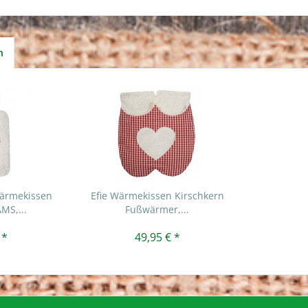
h
Wärmekissen
Efie Wärmekissen Kirschkern
MS,...
Fußwärmer,...
 *
49,95 € *