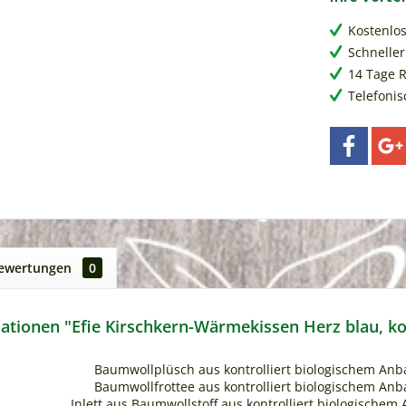
Kostenlo
Schneller
14 Tage 
Telefonis
ewertungen
0
tionen "Efie Kirschkern-Wärmekissen Herz blau, kon
Baumwollplüsch aus kontrolliert biologischem Anba
Baumwollfrottee aus kontrolliert biologischem Anba
Inlett aus Baumwollstoff aus kontrolliert biologischem