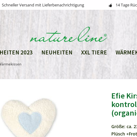
Schneller Versand mit Lieferbenachrichtigung
14 Tage Rü
HEITEN 2023
NEUHEITEN
XXL TIERE
WÄRMEK
-Wärmekissen
Efie Ki
kontrol
(organi
Größe: ca. 2
Plüsch +Frot