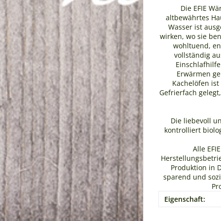
Die EFIE Wä
altbewährtes Ha
Wasser ist ausg
wirken, wo sie be
wohltuend, en
vollständig a
Einschlafhilf
Erwärmen geb
Kachelöfen ist
Gefrierfach geleg
Die liebevoll u
kontrolliert bio
Alle EFI
Herstellungsbetrie
Produktion in 
sparend und sozia
Pr
Eigenschaft: