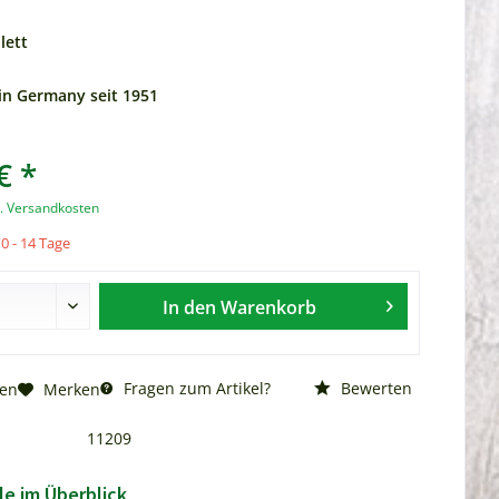
lett
n Germany seit 1951
€ *
l. Versandkosten
10 - 14 Tage
In den
Warenkorb
Fragen zum Artikel?
Bewerten
hen
Merken
11209
le im Überblick