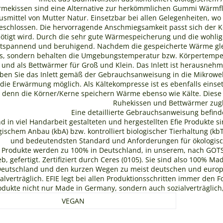
rmekissen sind eine Alternative zur herkömmlichen Gummi Wärmfla
usmittel von Mutter Natur. Einsetzbar bei allen Gelegenheiten, w
eschlossen. Die hervorragende Anschmiegsamkeit passt sich der K
nötigt wird. Durch die sehr gute Wärmespeicherung und die wohli
tspannend und beruhigend. Nachdem die gespeicherte Wärme gle
us, sondern behalten die Umgebungstemperatur bzw. Körpertempera
e und als Bettwärmer für Groß und Klein. Das Inlett ist herausn
en Sie das Inlett gemäß der Gebrauchsanweisung in die Mikrowell
 die Erwärmung möglich. Als Kältekompresse ist es ebenfalls einsetzb
t, denn die Körner/Kerne speichern Wärme ebenso wie Kälte. Diese
Ruhekissen und Bettwärmer zugl
Eine detaillierte Gebrauchsanweisung befinde
nd in viel Handarbeit gestalteten und hergestellten Efie Produkte s
logischem Anbau (kbA) bzw. kontrolliert biologischer Tierhaltung (
und bedeutendsten Standard und Anforderungen für ökologische 
E Produkte werden zu 100% in Deutschland, in unserem, nach GOTS (
b, gefertigt. Zertifiziert durch Ceres (0105). Sie sind also 100% 
Deutschland und den kurzen Wegen zu meist deutschen und europä
lverträglich. EFIE legt bei allen Produktionsschritten immer den F
odukte nicht nur Made in Germany, sondern auch sozialverträglich,
VEGAN