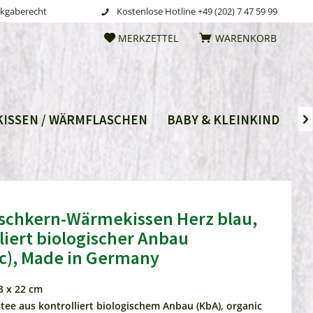
ckgaberecht
Kostenlose Hotline +49 (202) 7 47 59 99
MERKZETTEL
WARENKORB
ISSEN / WÄRMFLASCHEN
BABY & KLEINKIND
ST

rschkern-Wärmekissen Herz blau,
liert biologischer Anbau
c), Made in Germany
3 x 22 cm
tee aus kontrolliert biologischem Anbau (KbA), organic