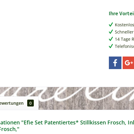
Ihre Vortei
Kostenlo
Schneller
14 Tage 
Telefonis
ewertungen
0
tionen "Efie Set Patentiertes* Stillkissen Frosch, In
rosch,"