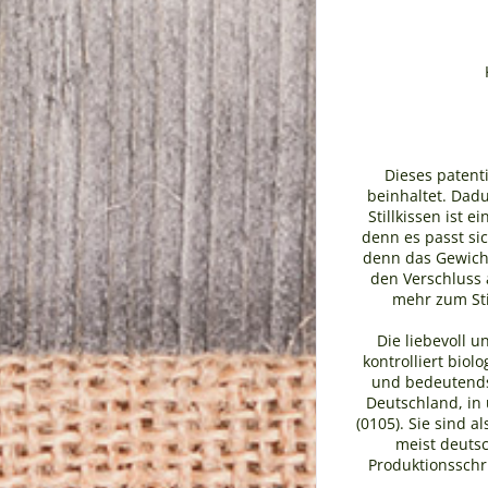
Dieses patent
beinhaltet. Dad
Stillkissen ist 
denn es passt sic
denn das Gewicht
den Verschluss 
mehr zum Sti
Die liebevoll u
kontrolliert bio
und bedeutendst
Deutschland, in 
(0105). Sie sind 
meist deuts
Produktionsschr