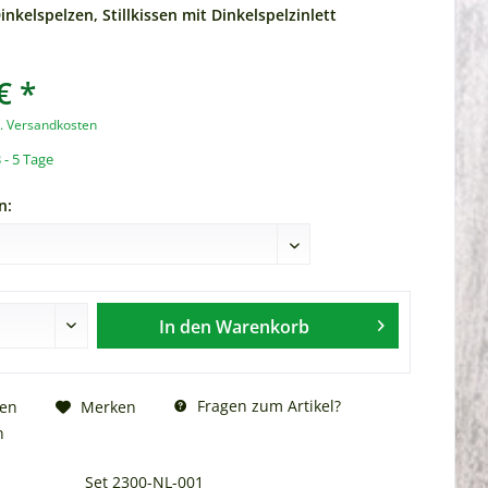
Dinkelspelzen, Stillkissen mit Dinkelspelzinlett
€ *
l. Versandkosten
 - 5 Tage
n:
In den
Warenkorb
Fragen zum Artikel?
hen
Merken
n
Set 2300-NL-001