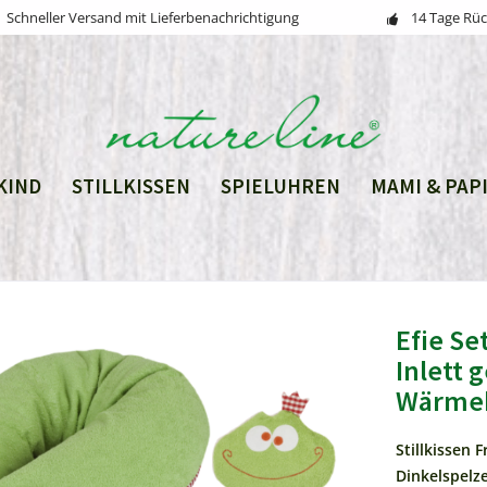
Schneller Versand mit Lieferbenachrichtigung
14 Tage Rü
KIND
STILLKISSEN
SPIELUHREN
MAMI & PAP
Efie Se
Inlett 
Wärmek
Stillkissen 
Dinkelspelzen