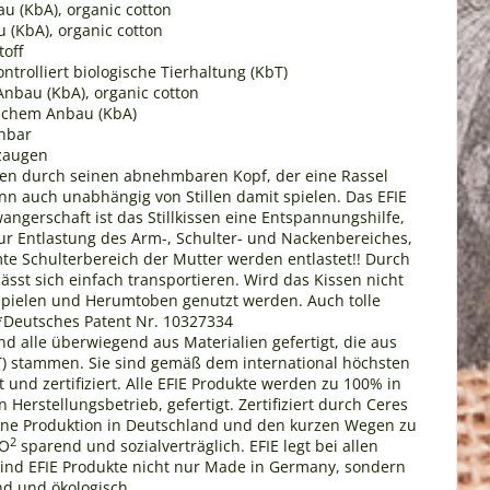
u (KbA), organic cotton
 (KbA), organic cotton
toff
ntrolliert biologische Tierhaltung (KbT)
 Anbau (KbA), organic cotton
gischem Anbau (KbA)
hbar
lzaugen
issen durch seinen abnehmbaren Kopf, der eine Rassel
nn auch unabhängig von Stillen damit spielen. Das EFIE
wangerschaft ist das Stillkissen eine Entspannungshilfe,
 zur Entlastung des Arm-, Schulter- und Nackenbereiches,
e Schulterbereich der Mutter werden entlastet!! Durch
sst sich einfach transportieren. Wird das Kissen nicht
m Spielen und Herumtoben genutzt werden. Auch tolle
Deutsches Patent Nr. 10327334
ind alle überwiegend aus Materialien gefertigt, die aus
kbT) stammen. Sie sind gemäß dem international höchsten
nd zertifiziert. Alle EFIE Produkte werden zu 100% in
Herstellungsbetrieb, gefertigt. Zertifiziert durch Ceres
gene Produktion in Deutschland und den kurzen Wegen zu
2
CO
sparend und sozialverträglich. EFIE legt bei allen
sind EFIE Produkte nicht nur Made in Germany, sondern
d und ökologisch.