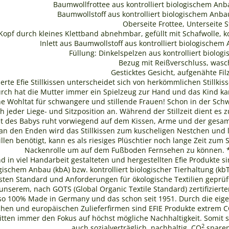
Baumwollfrottee aus kontrolliert biologischem Anba
Baumwollstoff aus kontrolliert biologischem Anbau
Oberseite Frottee, Unterseite S
Kopf durch kleines Klettband abnehmbar, gefüllt mit Schafwolle, ko
Inlett aus Baumwollstoff aus kontrolliert biologischem
Füllung: Dinkelspelzen aus kontrolliert biolo
Bezug mit Reißverschluss, wasc
Gesticktes Gesicht, aufgenähte Fi
ierte Efie Stillkissen unterscheidet sich von herkömmlichen Stillk
urch hat die Mutter immer ein Spielzeug zur Hand und das Kind ka
eine Wohltat für schwangere und stillende Frauen! Schon in der Sch
h jeder Liege- und Sitzposition an. Während der Stillzeit dient es
 des Babys ruht vorwiegend auf dem Kissen, Arme und der gesamt
an den Enden wird das Stillkissen zum kuscheligen Nestchen und lä
llen benötigt, kann es als riesiges Plüschtier noch lange Zeit zu
Nackenrolle um auf dem Fußboden Fernsehen zu können. *
nd in viel Handarbeit gestalteten und hergestellten Efie Produkte s
logischem Anbau (kbA) bzw. kontrolliert biologischer Tierhaltung (
en Standard und Anforderungen für ökologische Textilien geprüft u
unserem, nach GOTS (Global Organic Textile Standard) zertifizierten 
also 100% Made in Germany und das schon seit 1951. Durch die ei
chen und europäischen Zulieferfirmen sind EFIE Produkte extrem 
itten immer den Fokus auf höchst mögliche Nachhaltigkeit. Somit 
2
auch sozialverträglich, nachhaltig, CO
sparen