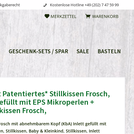
ckgaberecht
Kostenlose Hotline +49 (202) 7 47 59 99
MERKZETTEL
WARENKORB
I
GESCHENK-SETS / SPAR
SALE
BASTELN
t Patentiertes* Stillkissen Frosch,
gefüllt mit EPS Mikroperlen +
issen Frosch,
Frosch mit abnehmbarem Kopf (KbA) Inlett gefüllt mit
, Stillkissen, Baby & Kleinkind, Stillkissen, Inlett