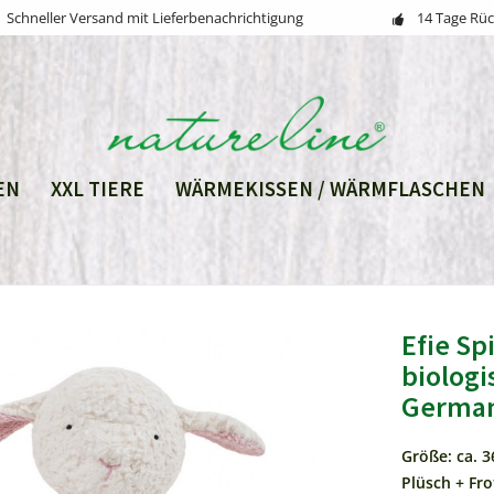
Schneller Versand mit Lieferbenachrichtigung
14 Tage Rü
EN
XXL TIERE
WÄRMEKISSEN / WÄRMFLASCHEN
Efie Sp
biologi
Germa
Größe: ca. 
Plüsch + Fro