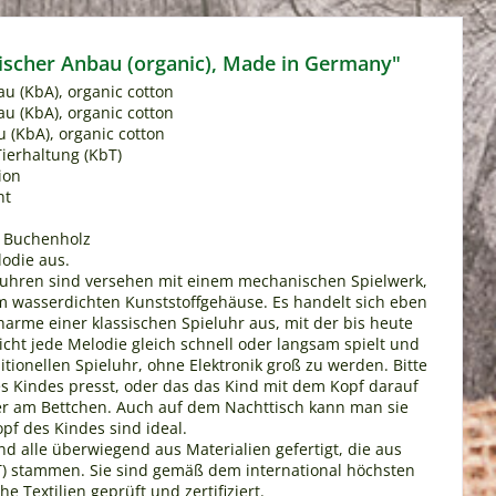
gischer Anbau (organic), Made in Germany"
u (KbA), organic cotton
u (KbA), organic cotton
 (KbA), organic cotton
Tierhaltung (KbT)
ion
ht
 Buchenholz
odie aus.
ieluhren sind versehen mit einem mechanischen Spielwerk,
m wasserdichten Kunststoffgehäuse. Es handelt sich eben
arme einer klassischen Spieluhr aus, mit der bis heute
cht jede Melodie gleich schnell oder langsam spielt und
tionellen Spieluhr, ohne Elektronik groß zu werden. Bitte
es Kindes presst, oder das das Kind mit dem Kopf darauf
der am Bettchen. Auch auf dem Nachttisch kann man sie
pf des Kindes sind ideal.
ind alle überwiegend aus Materialien gefertigt, die aus
kbT) stammen. Sie sind gemäß dem international höchsten
Textilien geprüft und zertifiziert.