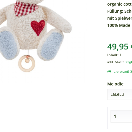
organic cot
Füllung: Sch
mit Spielwe
100% Made i
49,95 
Inhalt:
1
inkl. MwSt.
zzg
Lieferzeit 3
Melodie: