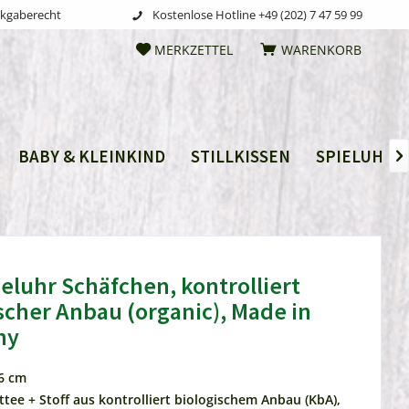
ckgaberecht
Kostenlose Hotline +49 (202) 7 47 59 99
MERKZETTEL
WARENKORB
BABY & KLEINKIND
STILLKISSEN
SPIELUHRE

ieluhr Schäfchen, kontrolliert
scher Anbau (organic), Made in
ny
36 cm
ttee + Stoff aus kontrolliert biologischem Anbau (KbA),