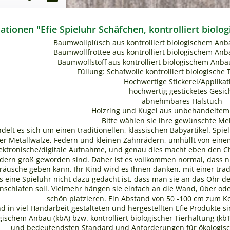
tionen "Efie Spieluhr Schäfchen, kontrolliert biolo
Baumwollplüsch aus kontrolliert biologischem Anba
Baumwollfrottee aus kontrolliert biologischem Anba
Baumwollstoff aus kontrolliert biologischem Anbau
Füllung: Schafwolle kontrolliert biologische 
Hochwertige Stickerei/Applikat
hochwertig gesticketes Gesic
abnehmbares Halstuch
Holzring und Kugel aus unbehandeltem
Bitte wählen sie ihre gewünschte Mel
delt es sich um einen traditionellen, klassischen Babyartikel. Sp
er Metallwalze, Federn und kleinen Zahnrädern, umhüllt von eine
ektronische/digitale Aufnahme, und genau dies macht eben den Ch
dern groß geworden sind. Daher ist es vollkommen normal, dass ni
äusche geben kann. Ihr Kind wird es Ihnen danken, mit einer tradi
s eine Spieluhr nicht dazu gedacht ist, dass man sie an das Ohr d
inschlafen soll. Vielmehr hängen sie einfach an die Wand, über o
schön platzieren. Ein Abstand von 50 -100 cm zum Ko
nd in viel Handarbeit gestalteten und hergestellten Efie Produkte s
logischem Anbau (kbA) bzw. kontrolliert biologischer Tierhaltung (
und bedeutendsten Standard und Anforderungen für ökologische 