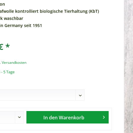
ton
afwolle kontrolliert biologische Tierhaltung (KbT)
rk waschbar
n Germany seit 1951
€ *
l. Versandkosten
 - 5 Tage
In den
Warenkorb