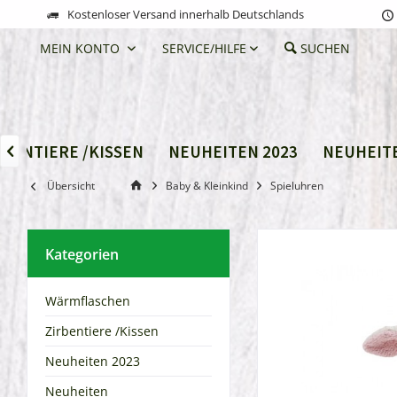
Kostenloser Versand innerhalb Deutschlands
MEIN KONTO
SERVICE/HILFE
SUCHEN
RBENTIERE /KISSEN
NEUHEITEN 2023
NEUHEIT

Übersicht
Baby & Kleinkind
Spieluhren
Kategorien
Wärmflaschen
Zirbentiere /Kissen
Neuheiten 2023
Neuheiten