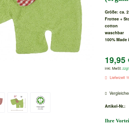
Größe: ca. 
Frottee + St
cotton
waschbar
100% Made i
19,95 
inkl. MwSt.
zzgl
Lieferzeit 1
Vergleiche
Artikel-Nr.:
Ihre Vorte