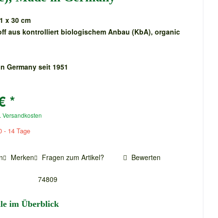
21 x 30 cm
off aus kontrolliert biologischem Anbau (KbA), organic
n Germany seit 1951
€ *
. Versandkosten
0 - 14 Tage
n
Merken
Fragen zum Artikel?
Bewerten
74809
ile im Überblick