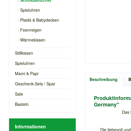
Schmusetücher
Spieluhren
Plaids & Babydecken
Feenreigen
Wärmekissen
Stillkissen
Spieluhren
Mami & Papi
Beschreibung
B
Geschenk-Sets / Spar
Sale
Produktinforma
Germany"
Basteln
Das 
Informationen
Die liebevoll und