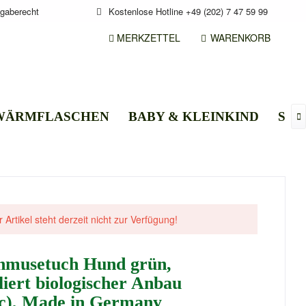
gaberecht
Kostenlose Hotline +49 (202) 7 47 59 99
MERKZETTEL
WARENKORB
 WÄRMFLASCHEN
BABY & KLEINKIND
STI

 Artikel steht derzeit nicht zur Verfügung!
chmusetuch Hund grün,
liert biologischer Anbau
ic), Made in Germany