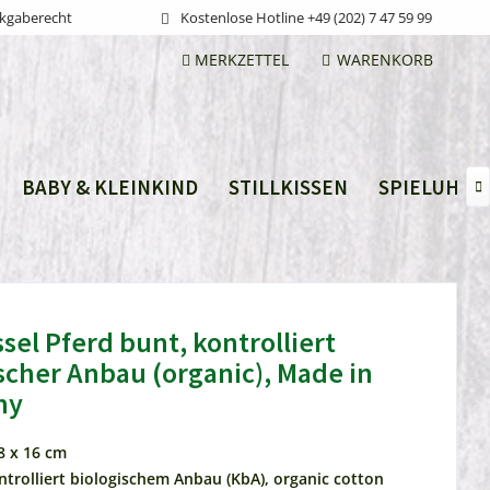
ckgaberecht
Kostenlose Hotline +49 (202) 7 47 59 99
MERKZETTEL
WARENKORB
BABY & KLEINKIND
STILLKISSEN
SPIELUHRE

ssel Pferd bunt, kontrolliert
scher Anbau (organic), Made in
ny
8 x 16 cm
ntrolliert biologischem Anbau (KbA), organic cotton