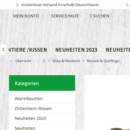
Kostenloser Versand innerhalb Deutschlands
MEIN KONTO
SERVICE/HILFE
SUCHEN
RBENTIERE /KISSEN
NEUHEITEN 2023
NEUHEIT

Übersicht
Baby & Kleinkind
Rasseln & Greiflinge
Kategorien
Wärmflaschen
Zirbentiere /Kissen
Neuheiten 2023
Neuheiten