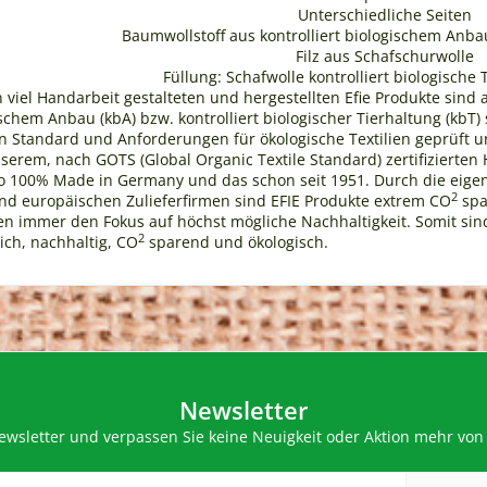
Unterschiedliche Seiten
Baumwollstoff aus kontrolliert biologischem Anbau
Filz aus Schafschurwolle
Füllung: Schafwolle kontrolliert biologische 
n viel Handarbeit gestalteten und hergestellten Efie Produkte sind 
gischem Anbau (kbA) bzw. kontrolliert biologischer Tierhaltung (k
Standard und Anforderungen für ökologische Textilien geprüft und
erem, nach GOTS (Global Organic Textile Standard) zertifizierten He
also 100% Made in Germany und das schon seit 1951. Durch die eig
2
nd europäischen Zulieferfirmen sind EFIE Produkte extrem CO
spar
en immer den Fokus auf höchst mögliche Nachhaltigkeit. Somit si
2
ich, nachhaltig, CO
sparend und ökologisch.
Newsletter
wsletter und verpassen Sie keine Neuigkeit oder Aktion mehr von 