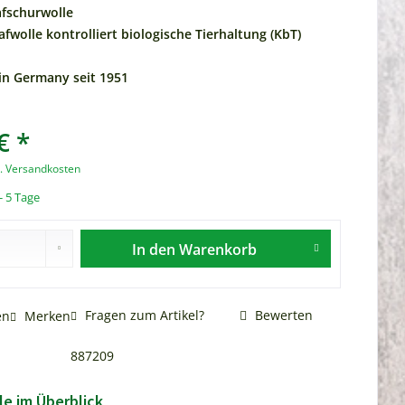
afschurwolle
afwolle kontrolliert biologische Tierhaltung (KbT)
n Germany seit 1951
€ *
l. Versandkosten
- 5 Tage
In den
Warenkorb
Fragen zum Artikel?
Bewerten
en
Merken
887209
le im Überblick