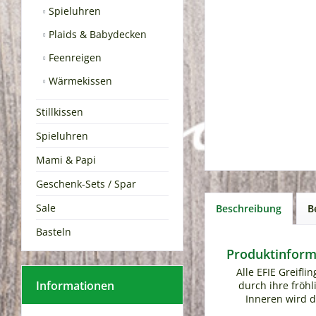
Spieluhren
Plaids & Babydecken
Feenreigen
Wärmekissen
Stillkissen
Spieluhren
Mami & Papi
Geschenk-Sets / Spar
Sale
Beschreibung
B
Basteln
Produktinforma
Alle EFIE Greifl
Informationen
durch ihre fröhl
Inneren wird d