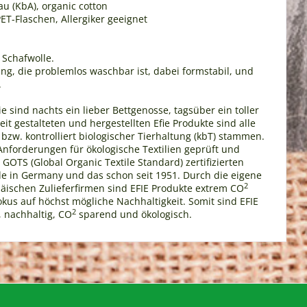
u (KbA), organic cotton
T-Flaschen, Allergiker geeignet
 Schafwolle.
ng, die problemlos waschbar ist, dabei formstabil, und
.
e sind nachts ein lieber Bettgenosse, tagsüber ein toller
it gestalteten und hergestellten Efie Produkte sind alle
 bzw. kontrolliert biologischer Tierhaltung (kbT) stammen.
forderungen für ökologische Textilien geprüft und
GOTS (Global Organic Textile Standard) zertifizierten
Made in Germany und das schon seit 1951. Durch die eigene
2
ischen Zulieferfirmen sind EFIE Produkte extrem CO
okus auf höchst mögliche Nachhaltigkeit. Somit sind EFIE
2
 nachhaltig, CO
sparend und ökologisch.