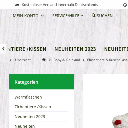
Kostenloser Versand innerhalb Deutschlands
MEIN KONTO
SERVICE/HILFE
SUCHEN
RBENTIERE /KISSEN
NEUHEITEN 2023
NEUHEIT

Übersicht
Baby & Kleinkind
Plüschtiere & Kuschelkis
Kategorien
Wärmflaschen
Zirbentiere /Kissen
Neuheiten 2023
Neuheiten