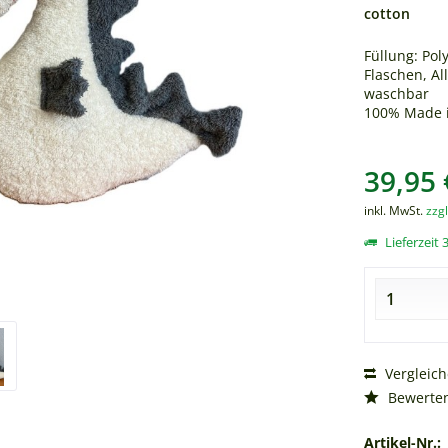
cotton
Füllung: Po
Flaschen, Al
waschbar
100% Made i
39,95 
inkl. MwSt.
zzg
Lieferzeit 3
Vergleic
Bewerte
Artikel-Nr.: