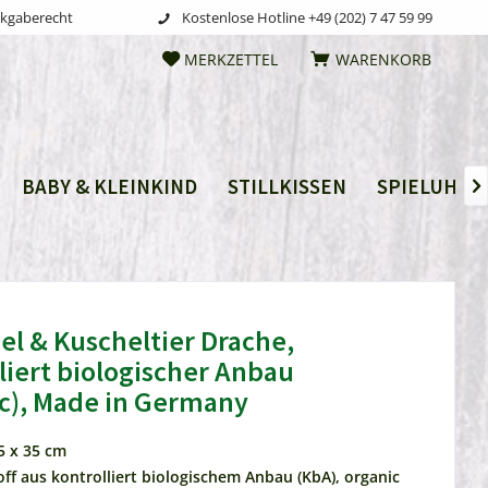
ckgaberecht
Kostenlose Hotline +49 (202) 7 47 59 99
MERKZETTEL
WARENKORB
BABY & KLEINKIND
STILLKISSEN
SPIELUHRE

iel & Kuscheltier Drache,
liert biologischer Anbau
c), Made in Germany
35 x 35 cm
off aus kontrolliert biologischem Anbau (KbA), organic