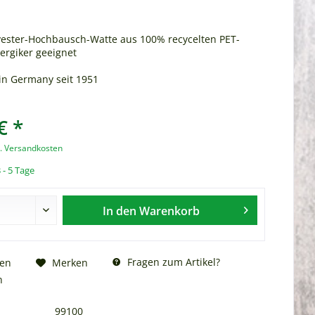
lyester-Hochbausch-Watte aus 100% recycelten PET-
lergiker geeignet
n Germany seit 1951
€ *
l. Versandkosten
 - 5 Tage
In den
Warenkorb
Fragen zum Artikel?
hen
Merken
n
99100