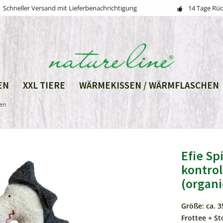
Schneller Versand mit Lieferbenachrichtigung
14 Tage Rü
EN
XXL TIERE
WÄRMEKISSEN / WÄRMFLASCHEN
sen
Efie Sp
kontrol
(organi
Größe: ca. 
Frottee + St