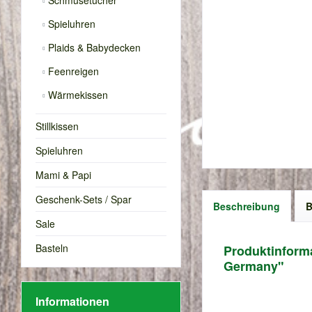
Schmusetücher
Spieluhren
Plaids & Babydecken
Feenreigen
Wärmekissen
Stillkissen
Spieluhren
Mami & Papi
Geschenk-Sets / Spar
Beschreibung
B
Sale
Basteln
Produktinforma
Germany"
Informationen