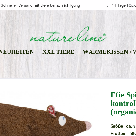
Schneller Versand mit Lieferbenachrichtigung
14 Tage Rück
NEUHEITEN
XXL TIERE
WÄRMEKISSEN /
Efie Sp
kontrol
(organ
Größe: ca. 
Frottee + St