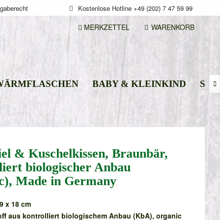
gaberecht
Kostenlose Hotline +49 (202) 7 47 59 99
MERKZETTEL
WARENKORB
 WÄRMFLASCHEN
BABY & KLEINKIND
STI

iel & Kuschelkissen, Braunbär,
liert biologischer Anbau
ic), Made in Germany
39 x 18 cm
off aus kontrolliert biologischem Anbau (KbA), organic