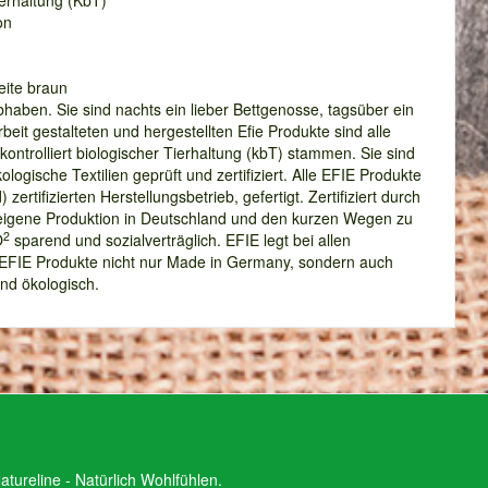
ierhaltung (KbT)
on
seite braun
haben. Sie sind nachts ein lieber Bettgenosse, tagsüber ein
rbeit gestalteten und hergestellten Efie Produkte sind alle
kontrolliert biologischer Tierhaltung (kbT) stammen. Sie sind
ische Textilien geprüft und zertifiziert. Alle EFIE Produkte
tifizierten Herstellungsbetrieb, gefertigt. Zertifiziert durch
 eigene Produktion in Deutschland und den kurzen Wegen zu
2
O
sparend und sozialverträglich. EFIE legt bei allen
d EFIE Produkte nicht nur Made in Germany, sondern auch
nd ökologisch.
tureline - Natürlich Wohlfühlen.