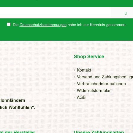
Die
Datenschutzbestimmungen
habe ich zur Kenntnis genommen.
Shop Service
Kontakt
Versand und Zahlungsbedin
Verbraucherinformationen
Widerrufsformular
AGB
iglohnländern
rlich Wohlfühlen".
 der Hersteller
Unsere Zahlungsarten