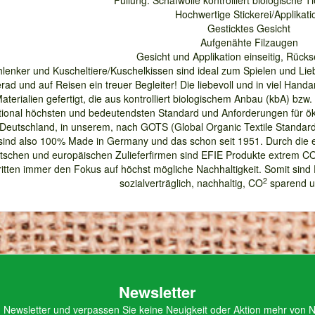
Füllung: Schafwolle kontrolliert biologische T
Hochwertige Stickerei/Applikati
Gesticktes Gesicht
Aufgenähte Filzaugen
Gesicht und Applikation einseitig, Rück
hlenker und Kuscheltiere/Kuschelkissen sind ideal zum Spielen und Lieb
rad und auf Reisen ein treuer Begleiter! Die liebevoll und in viel Handa
erialien gefertigt, die aus kontrolliert biologischem Anbau (kbA) bzw. 
onal höchsten und bedeutendsten Standard und Anforderungen für ökolog
eutschland, in unserem, nach GOTS (Global Organic Textile Standard) zer
 sind also 100% Made in Germany und das schon seit 1951. Durch die
tschen und europäischen Zulieferfirmen sind EFIE Produkte extrem C
itten immer den Fokus auf höchst mögliche Nachhaltigkeit. Somit sin
2
sozialverträglich, nachhaltig, CO
sparend u
Newsletter
Newsletter und verpassen Sie keine Neuigkeit oder Aktion mehr von Na